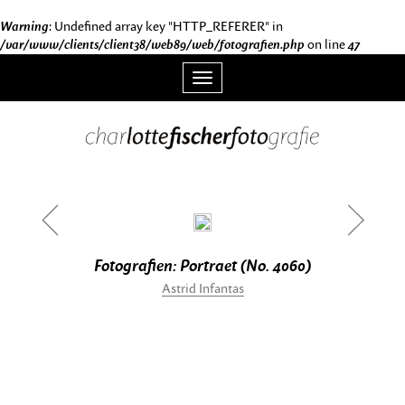
Warning
: Undefined array key "HTTP_REFERER" in
/var/www/clients/client38/web89/web/fotografien.php
on line
47
Toggle
navigation
<
>
Fotografien: Portraet (No. 4060)
Astrid Infantas