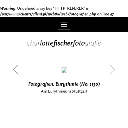
Warning
: Undefined array key "HTTP_REFERER" in
/var/www/clients/client38/web89/web/fotografien.php
on line
47
Toggle
navigation
<
>
Fotografien: Eurythmie (No. 1130)
Am Eurythmeum Stuttgart