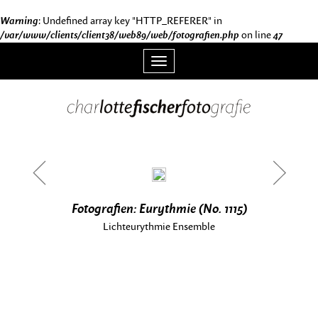
Warning
: Undefined array key "HTTP_REFERER" in
/var/www/clients/client38/web89/web/fotografien.php
on line
47
Toggle
navigation
<
>
Fotografien: Eurythmie (No. 1115)
Lichteurythmie Ensemble